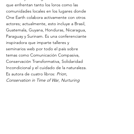
que enfrentan tanto los loros como las 
comunidades locales en los lugares donde 
One Earth colabora activamente con otros 
actores; actualmente, esto incluye a Brasil, 
Guatemala, Guyana, Honduras, Nicaragua, 
Paraguay y Surinam. Es una conferenciante 
inspiradora que imparte talleres y 
seminarios web por todo el país sobre 
temas como Comunicación Compasiva, 
Conservación Transformativa, Solidaridad 
Incondicional y el cuidado de la naturaleza. 
Es autora de cuatro libros: 
Prion
, 
Conservation in Time of War
, 
Nurturing 
Discussions and Practices
 y 
Birding for Life
. 
Recientemente lideró una campaña de 
Solidaridad Incondicional en La Moskitia 
(Honduras), donde acampó durante más 
de dos meses junto a conservacionistas 
indígenas de loros que arriesgan sus vidas 
para preservar su modo de vida.