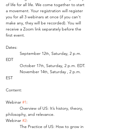
of life for all life. We come together to start 
a movement. Your registration will register 
you for all 3 webinars at once (if you can't 
make any, they will be recorded). You will 
receive a Zoom link separately before the 
first event.
Dates: 
            September 12
, Saturday, 2 p.m. 
th
EDT
            October 17
, Saturday, 2 p.m. EDT.
th
            November 14
, Saturday , 2 p.m. 
th
EST
Content:
Webinar 
#1
:
            Overview of US: It’s history, theory, 
philosophy, and relevance. 
Webinar 
#2
:
            The Practice of US: How to grow in 