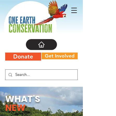
Get Involved
Donate
WHAT'S
NEW